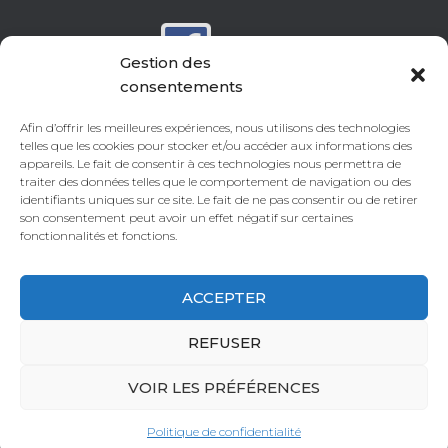
Facebook
Gestion des
consentements
Instagram
Afin d’offrir les meilleures expériences, nous utilisons des technologies
telles que les cookies pour stocker et/ou accéder aux informations des
appareils. Le fait de consentir à ces technologies nous permettra de
traiter des données telles que le comportement de navigation ou des
identifiants uniques sur ce site. Le fait de ne pas consentir ou de retirer
Youtube
son consentement peut avoir un effet négatif sur certaines
fonctionnalités et fonctions.
ACCEPTER
GÎTE « LA BROSSE »
GÎTE « LA BOULANGERIE »
REFUSER
GÎTE « LE PRESSOIR »
CHAMBRE D’HÔTES AU CHÂTEAU
VOIR LES PRÉFÉRENCES
APPARTEMENT AU CHÂTEAU
Politique de confidentialité