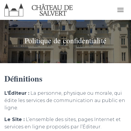
D
É
P
L
I
Politique de confidentialité
E
R
L
A
N
A
Définitions
V
I
G
A
L’Éditeur :
La personne, physique ou morale, qui
T
édite les services de communication au public en
I
ligne.
O
N
Le Site :
L’ensemble des sites, pages Internet et
services en ligne proposés par l’Éditeur.