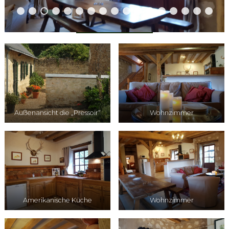
0
1
2
3
4
5
6
7
Außenansicht die „Pressoir“
Wohnzimmer
Amerikanische Küche
Wohnzimmer