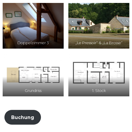
Doppelzimmer 3
„Le Pressoir“ & „La Brosse“
Grundriss
1. Stock
Buchung