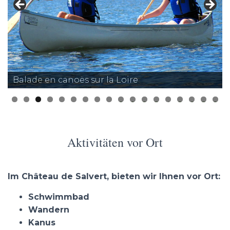
Balade en canoës sur la Loire
0
1
2
3
4
5
6
7
8
Aktivitäten vor Ort
Im Château de Salvert, bieten wir Ihnen vor Ort:
Schwimmbad
Wandern
Kanus