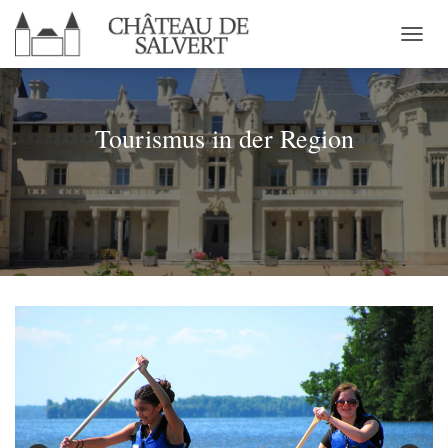
N
A
V
I
G
Tourismus in der Region
A
T
I
O
N
U
M
S
C
H
A
L
T
E
N