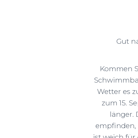
Gut n
Kommen Sie
Schwimmbad 
Wetter es z
zum 15. S
länger.
empfinden, 
ist weich fü