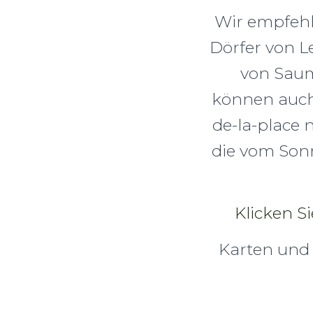
Wir empfehl
Dörfer von L
von Saum
können auch
de-la-place
die vom Sonn
Klicken S
Karten und