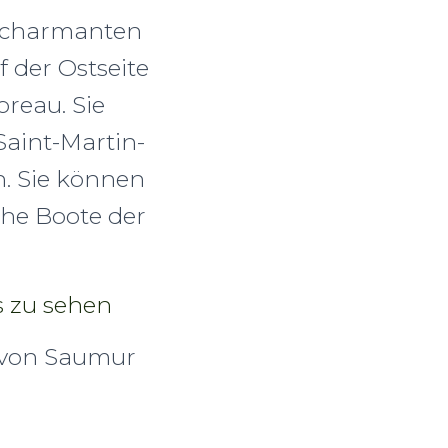
e charmanten
 der Ostseite
reau. Sie
aint-Martin-
. Sie können
che Boote der
s zu sehen
 von Saumur