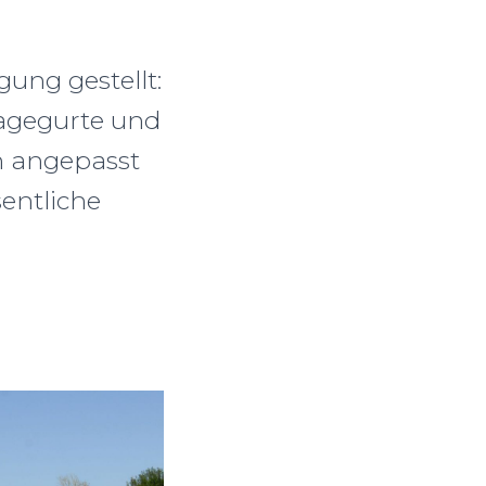
ung gestellt:
agegurte und
n angepasst
entliche