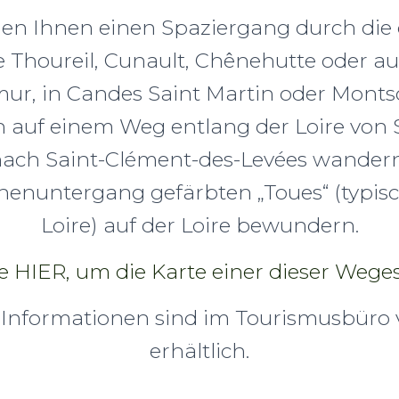
en Ihnen einen Spaziergang durch di
e Thoureil, Cunault, Chênehutte oder auf
ur, in Candes Saint Martin oder Montso
 auf einem Weg entlang der Loire von S
 nach Saint-Clément-des-Levées wandern
enuntergang gefärbten „Toues“ (typis
Loire) auf der Loire bewundern.
ie HIER, um die Karte einer dieser Wege
 Informationen sind im Tourismusbüro
erhältlich.