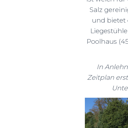
Salz gerein
und biete
Liegestühle
Poolhaus (45
In Anlehn
Zeitplan erst
Unter