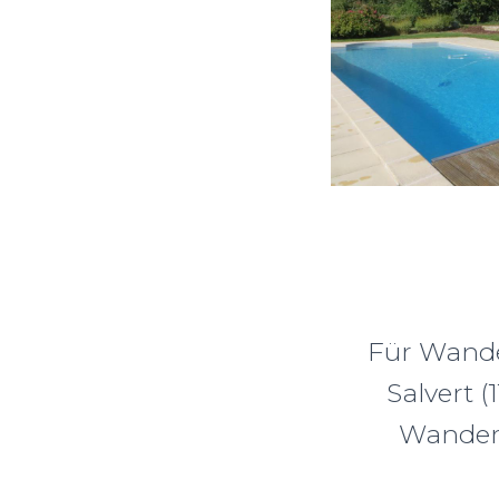
Für Wande
Salvert (
Wanderw