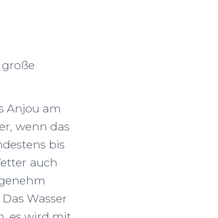
 große
es Anjou am
er, wenn das
ndestens bis
etter auch
angenehm
. Das Wasser
, es wird mit